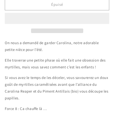
de
de
Épuisé
Sauce
Sauce
Piquante
Piquante
🌶️
🌶️
*8
*8
-
-
Carolina
Carolina
On nous a demandé de garder Carolina, notre adorable
-
-
100mL
100mL
petite nièce pour l’été.
Elle traverse une petite phase où elle fait une obsession des
myrtilles, mais vous savez comment c’est les enfants !
Si vous avez le temps de les déceler, vous savourerez un doux
goût de myrtilles caramélisées avant que l’alliance du
Carolina Reaper et du Piment Antillais (bio) vous découpe les
papilles.
Force 8 : Ça chauffe là …