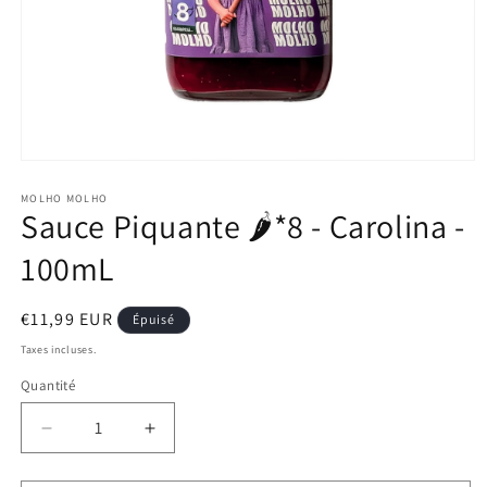
Ouvrir
le
média
MOLHO MOLHO
Sauce Piquante 🌶️*8 - Carolina -
1
dans
une
100mL
fenêtre
modale
Prix
€11,99 EUR
Épuisé
habituel
Taxes incluses.
Quantité
Réduire
Augmenter
la
la
quantité
quantité